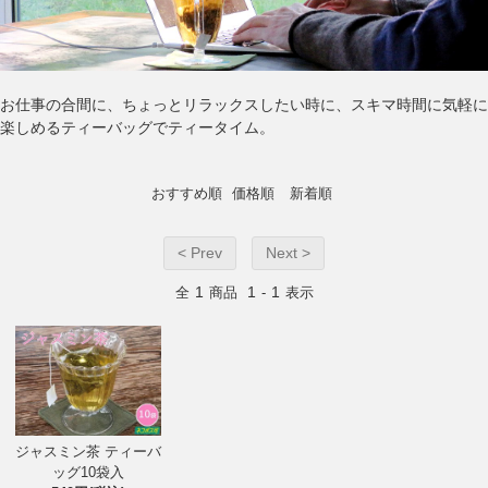
お仕事の合間に、ちょっとリラックスしたい時に、スキマ時間に気軽に
楽しめるティーバッグでティータイム。
おすすめ順
価格順
新着順
< Prev
Next >
1
1
1
全
商品
-
表示
ジャスミン茶 ティーバ
ッグ10袋入