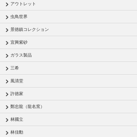
アウトレット
虫鳥世界
景徳鎮コレクション
宜興紫砂
ガラス製品
三希
風清堂
許徳家
鄭忠龍（龍名窯）
林國立
林佳勳