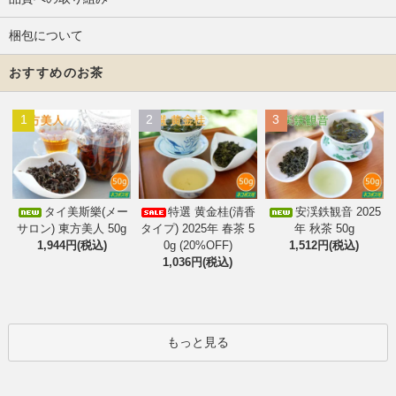
梱包について
おすすめのお茶
1
2
3
タイ美斯樂(メー
特選 黄金桂(清香
安渓鉄観音 2025
サロン) 東方美人 50g
タイプ) 2025年 春茶 5
年 秋茶 50g
1,944円(税込)
0g (20%OFF)
1,512円(税込)
1,036円(税込)
もっと見る