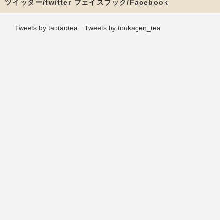
ツイッター/twitter フェイスブック/Facebook
Tweets by taotaotea
Tweets by toukagen_tea