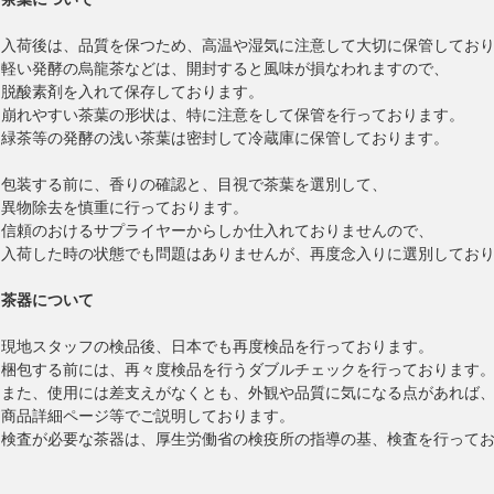
入荷後は、品質を保つため、高温や湿気に注意して大切に保管してお
軽い発酵の烏龍茶などは、開封すると風味が損なわれますので、
脱酸素剤を入れて保存しております。
崩れやすい茶葉の形状は、特に注意をして保管を行っております。
緑茶等の発酵の浅い茶葉は密封して冷蔵庫に保管しております。
包装する前に、香りの確認と、目視で茶葉を選別して、
異物除去を慎重に行っております。
信頼のおけるサプライヤーからしか仕入れておりませんので、
入荷した時の状態でも問題はありませんが、再度念入りに選別してお
茶器について
現地スタッフの検品後、日本でも再度検品を行っております。
梱包する前には、再々度検品を行うダブルチェックを行っております
また、使用には差支えがなくとも、外観や品質に気になる点があれば
商品詳細ページ等でご説明しております。
検査が必要な茶器は、厚生労働省の検疫所の指導の基、検査を行って