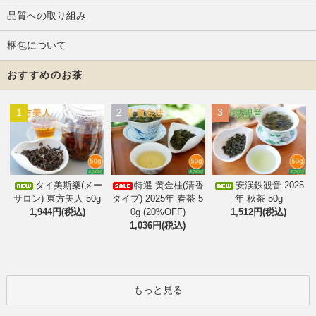
品質への取り組み
梱包について
おすすめのお茶
1
2
3
タイ美斯樂(メー
特選 黄金桂(清香
安渓鉄観音 2025
サロン) 東方美人 50g
タイプ) 2025年 春茶 5
年 秋茶 50g
1,944円(税込)
0g (20%OFF)
1,512円(税込)
1,036円(税込)
もっと見る