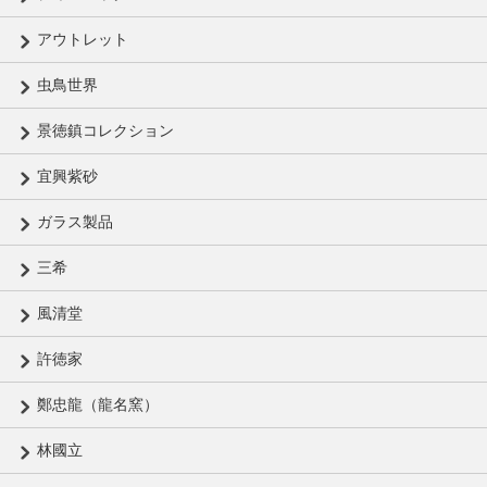
アウトレット
虫鳥世界
景徳鎮コレクション
宜興紫砂
ガラス製品
三希
風清堂
許徳家
鄭忠龍（龍名窯）
林國立