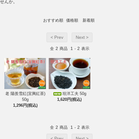
せんか。
おすすめ順
価格順
新着順
< Prev
Next >
2
1
2
全
商品
-
表示
老 陽羨雪紅(宜興紅茶)
坦洋工夫 50g
50g
1,620円(税込)
1,296円(税込)
2
1
2
全
商品
-
表示
< Prev
Next >