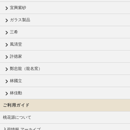
宜興紫砂
ガラス製品
三希
風清堂
許徳家
鄭忠龍（龍名窯）
林國立
林佳勳
ご利用ガイド
桃花源について
入荷情報 アーカイブ