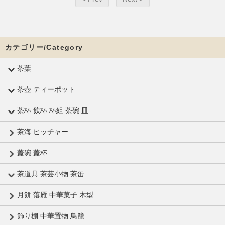
カテゴリー/Category
茶葉
茶壺 ティーポット
茶杯 飲杯 杯組 茶碗 皿
茶海 ピッチャー
蓋碗 蓋杯
茶道具 茶芸小物 茶缶
月餅 落雁 中華菓子 木型
飾り棚 中華置物 鳥籠