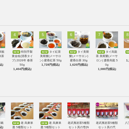
4
5
6
7
8
鉄観
特別手製
タイ紅茶
タイ美斯
タイ烏龍
秋茶
黄金桂(清香タイ
美斯樂(メーサロ
樂(メーサロン)
茶 美斯樂(メーサ
プ) 2026年 春茶
ン) 蜜香紅茶 50g
蜜香白茶 30g
ロン) 濃香烏龍 5
1
込)
50g
1,728円(税込)
1,620円(税込)
0g
1,404円(税込)
1,080円(税込)
蓋碗
老 烏東単
老 烏東単
老武夷岩茶5種類
老武夷岩茶5種類
八
込)
叢 5種類セット
叢 5種類セット
セット其の壱(N
セット其の弐