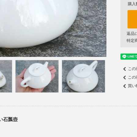
購入
返品
特定
この
この
買い
い石瓢壺