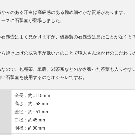
温かみのある牙白は高級感のある極め細やかな質感があります。
リーズに石瓢壺が登場しました。
の石瓢壺はよく見かけますが、磁器製の石瓢壺は見たことがなくと
から焼き上げの成功率が低いとのことで職人さん泣かせのこだわり
めなので、包種茶、単叢、岩茶系などのかさ張った茶葉も入りやす
白い石瓢壺を使用するのもオシャレですね。
全長：約φ115mm
高さ：約φ58mm
蓋径：約φ51mm
口径：約45mm
胴径：約90mm