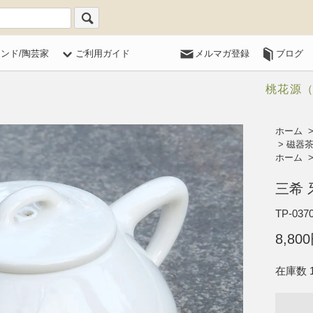
ランド/陶芸家
ご利用ガイド
メルマガ登録
ブログ
桃花源
ホーム
>
磁器茶
ホーム
三希 
TP-037
8,80
在庫数 