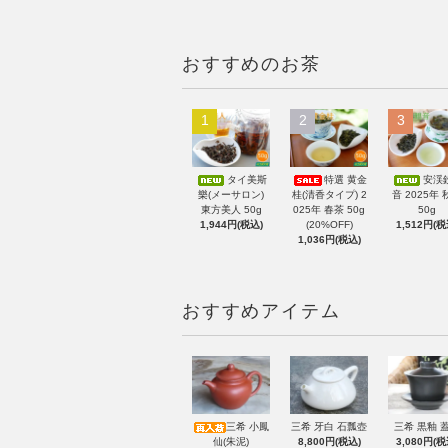
おすすめのお茶
1
2
3
タイ美斯
特選 黄金
安渓
樂(メーサロン)
桂(清香タイプ) 2
音 2025年 
東方美人 50g
025年 春茶 50g
50g
1,944円(税込)
(20%OFF)
1,512円(税
1,036円(税込)
おすすめアイテム
三希 小鳳
三希 牙白 石瓢壺
三希 黒釉 
仙(朱泥)
8,800円(税込)
3,080円(税