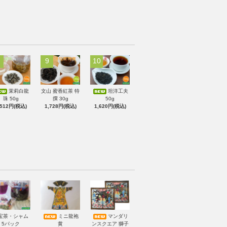
9
10
茉莉白龍
文山 蜜香紅茶 特
坦洋工夫
珠 50g
撰 30g
50g
,512円(税込)
1,728円(税込)
1,620円(税込)
宝茶・シャム
ミニ龍袍
マンダリ
5パック
黄
ンスクエア 獅子