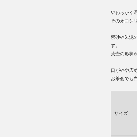
やわらかく
その牙白シ
紫砂や朱泥
す。
茶壺の形状
口がやや広
お茶会でも
サイズ