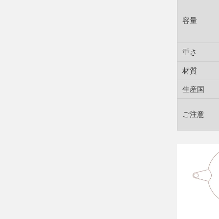
容量
重さ
材質
生産国
ご注意