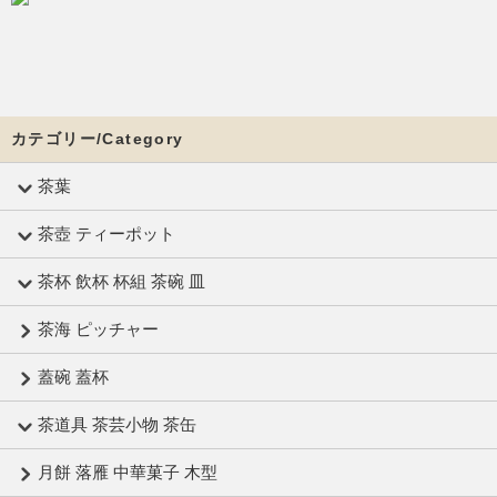
カテゴリー/Category
茶葉
茶壺 ティーポット
茶杯 飲杯 杯組 茶碗 皿
茶海 ピッチャー
蓋碗 蓋杯
茶道具 茶芸小物 茶缶
月餅 落雁 中華菓子 木型