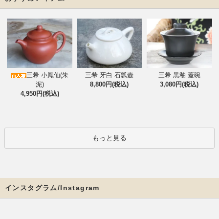
三希 小鳳仙(朱
三希 牙白 石瓢壺
三希 黒釉 蓋碗
泥)
8,800円(税込)
3,080円(税込)
4,950円(税込)
もっと見る
インスタグラム/Instagram