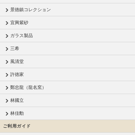
景徳鎮コレクション
宜興紫砂
ガラス製品
三希
風清堂
許徳家
鄭忠龍（龍名窯）
林國立
林佳勳
ご利用ガイド