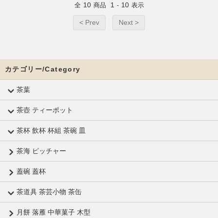
10
1
10
全
商品
-
表示
< Prev
Next >
カテゴリー/Category
茶葉
茶壺 ティーポット
茶杯 飲杯 杯組 茶碗 皿
茶海 ピッチャー
蓋碗 蓋杯
茶道具 茶芸小物 茶缶
月餅 落雁 中華菓子 木型