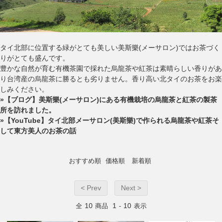
タイ北部に位置する緑がとても美しい美斯樂(メーサロン)ではお茶づく
りがとても盛んです。
豊かな自然が育む有機茶園で採れた烏龍茶や紅茶は素晴らしい香りがあ
り台湾産の烏龍茶に勝るとも劣りません。香り高い北タイのお茶をお楽
しみください。
»【ブログ】美斯樂(メーサロン)にある有機栽培の烏龍茶と紅茶の製茶
所を訪れました。
»【YouTube】タイ北部メーサロン(美斯樂)で作られる烏龍茶や紅茶そ
して東方美人のお茶の話
おすすめ順
価格順
新着順
< Prev
Next >
10
1
10
全
商品
-
表示