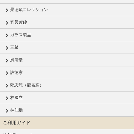
景徳鎮コレクション
宜興紫砂
ガラス製品
三希
風清堂
許徳家
鄭忠龍（龍名窯）
林國立
林佳勳
ご利用ガイド