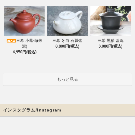
三希 小鳳仙(朱
三希 牙白 石瓢壺
三希 黒釉 蓋碗
泥)
8,800円(税込)
3,080円(税込)
4,950円(税込)
もっと見る
インスタグラム/Instagram