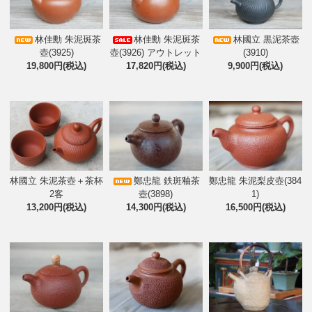
林佳勳 朱泥斑茶
林佳勳 朱泥斑茶
林國立 黒泥茶壺
壺(3925)
壺(3926) アウトレット
(3910)
19,800円(税込)
17,820円(税込)
9,900円(税込)
林國立 朱泥茶壺＋茶杯
鄭忠龍 鉄斑釉茶
鄭忠龍 朱泥梨皮壺(384
2客
壺(3898)
1)
13,200円(税込)
14,300円(税込)
16,500円(税込)