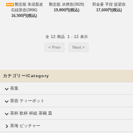
鄭忠龍 朱泥梨皮
鄭忠龍 冰煙壺(3828)
郭金蒼 手捏 提梁壺
石紐茶壺(3896)
19,800円(税込)
17,600円(税込)
16,500円(税込)
12
1
12
全
商品
-
表示
< Prev
Next >
カテゴリー/Category
茶葉
茶壺 ティーポット
茶杯 飲杯 杯組 茶碗 皿
茶海 ピッチャー