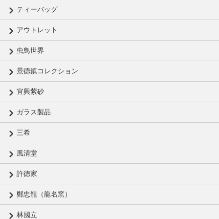
ティーバッグ
アウトレット
虫鳥世界
景徳鎮コレクション
宜興紫砂
ガラス製品
三希
風清堂
許徳家
鄭忠龍（龍名窯）
林國立