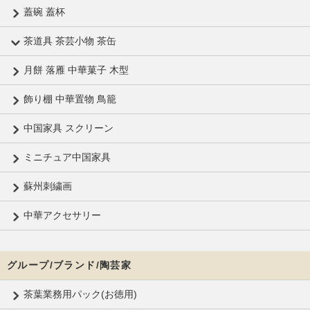
蓋碗 蓋杯
茶道具 茶芸小物 茶缶
月餅 落雁 中華菓子 木型
飾り棚 中華置物 鳥籠
中国家具 スクリーン
ミニチュア中国家具
蘇州刺繍画
中華アクセサリー
グループ/ブランド/陶芸家
茶葉業務用パック(お徳用)