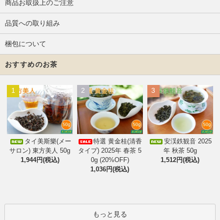
商品お取扱上のご注意
品質への取り組み
梱包について
おすすめのお茶
1
2
3
タイ美斯樂(メー
特選 黄金桂(清香
安渓鉄観音 2025
サロン) 東方美人 50g
タイプ) 2025年 春茶 5
年 秋茶 50g
1,944円(税込)
0g (20%OFF)
1,512円(税込)
1,036円(税込)
もっと見る