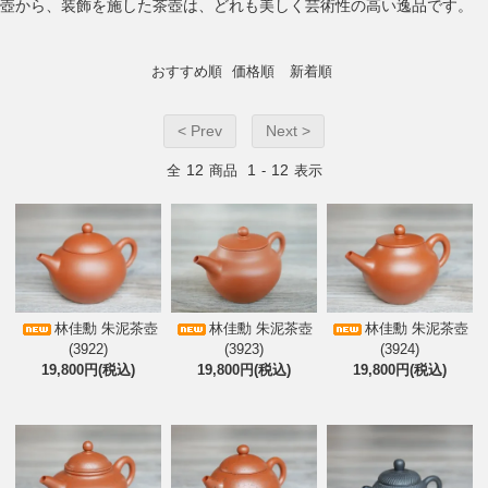
壺から、装飾を施した茶壺は、どれも美しく芸術性の高い逸品です。
おすすめ順
価格順
新着順
< Prev
Next >
12
1
12
全
商品
-
表示
林佳勳 朱泥茶壺
林佳勳 朱泥茶壺
林佳勳 朱泥茶壺
(3922)
(3923)
(3924)
19,800円(税込)
19,800円(税込)
19,800円(税込)