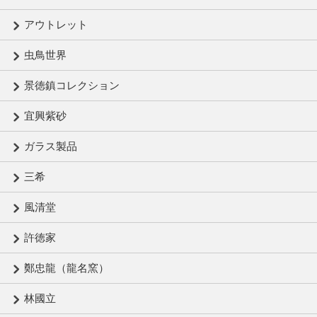
アウトレット
虫鳥世界
景徳鎮コレクション
宜興紫砂
ガラス製品
三希
風清堂
許徳家
鄭忠龍（龍名窯）
林國立