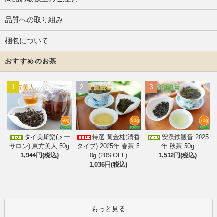
品質への取り組み
梱包について
おすすめのお茶
1
2
3
タイ美斯樂(メー
特選 黄金桂(清香
安渓鉄観音 2025
サロン) 東方美人 50g
タイプ) 2025年 春茶 5
年 秋茶 50g
1,944円(税込)
0g (20%OFF)
1,512円(税込)
1,036円(税込)
もっと見る