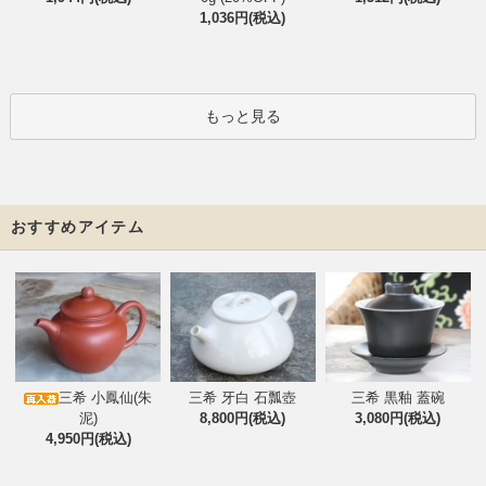
1,036円(税込)
もっと見る
おすすめアイテム
三希 小鳳仙(朱
三希 牙白 石瓢壺
三希 黒釉 蓋碗
泥)
8,800円(税込)
3,080円(税込)
4,950円(税込)