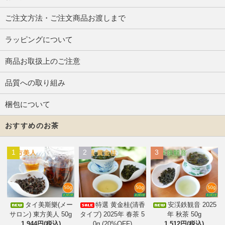
ご注文方法・ご注文商品お渡しまで
ラッピングについて
商品お取扱上のご注意
品質への取り組み
梱包について
おすすめのお茶
1
2
3
タイ美斯樂(メー
特選 黄金桂(清香
安渓鉄観音 2025
サロン) 東方美人 50g
タイプ) 2025年 春茶 5
年 秋茶 50g
1,944円(税込)
0g (20%OFF)
1,512円(税込)