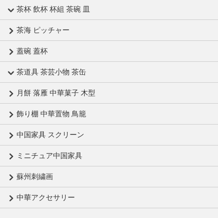
茶杯 飲杯 杯組 茶碗 皿
茶海 ピッチャー
蓋碗 蓋杯
茶道具 茶芸小物 茶缶
月餅 落雁 中華菓子 木型
飾り棚 中華置物 鳥籠
中国家具 スクリーン
ミニチュア中国家具
蘇州刺繍画
中華アクセサリー