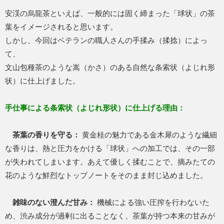
安渓の烏龍茶といえば、一般的には固く締まった「球状」の茶
葉をイメージされると思います。
しかし、今回はベテランの職人さんの手揉み（揉捻）によっ
て、
文山包種茶のような嵩（かさ）のある自然な条索状（よじれ形
状）に仕上げました。
手仕事による条索状（よじれ形状）に仕上げる理由：
茶葉の香りを守る：
黄金桂の魅力である金木犀のような繊細
な香りは、熱と圧力をかける「球状」への加工では、その一部
が失われてしまいます。あえて優しく揉むことで、摘みたての
花のような鮮烈なトップノートをそのまま封じ込めました。
雑味のない澄んだ甘み：
機械による強い圧搾を行わないた
め、渋み成分が過剰に出ることなく、茶葉が持つ本来の甘みが