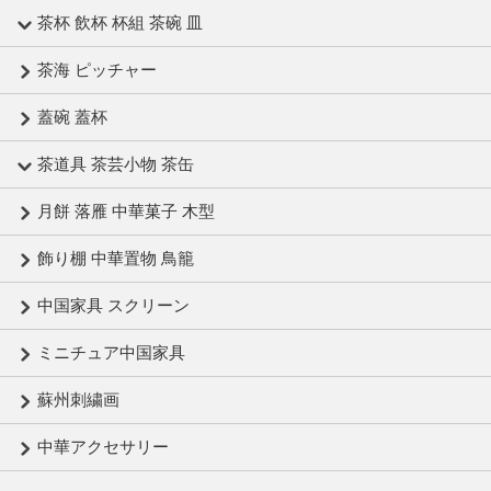
茶杯 飲杯 杯組 茶碗 皿
茶海 ピッチャー
蓋碗 蓋杯
茶道具 茶芸小物 茶缶
月餅 落雁 中華菓子 木型
飾り棚 中華置物 鳥籠
中国家具 スクリーン
ミニチュア中国家具
蘇州刺繍画
中華アクセサリー