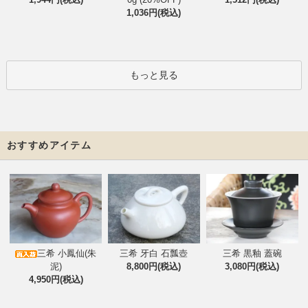
1,036円(税込)
もっと見る
おすすめアイテム
三希 小鳳仙(朱
三希 牙白 石瓢壺
三希 黒釉 蓋碗
泥)
8,800円(税込)
3,080円(税込)
4,950円(税込)