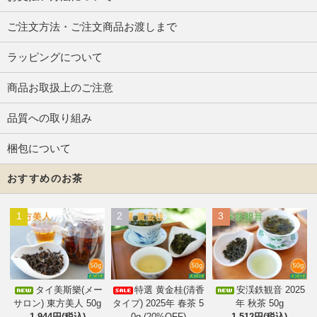
ご注文方法・ご注文商品お渡しまで
ラッピングについて
商品お取扱上のご注意
品質への取り組み
梱包について
おすすめのお茶
1
2
3
タイ美斯樂(メー
特選 黄金桂(清香
安渓鉄観音 2025
サロン) 東方美人 50g
タイプ) 2025年 春茶 5
年 秋茶 50g
1,944円(税込)
0g (20%OFF)
1,512円(税込)