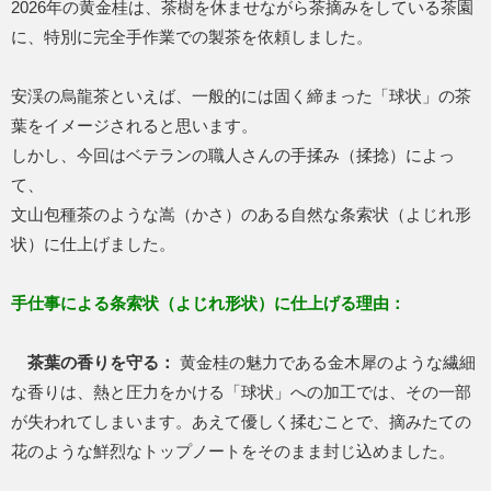
2026年の黄金桂は、茶樹を休ませながら茶摘みをしている茶園
に、特別に完全手作業での製茶を依頼しました。
安渓の烏龍茶といえば、一般的には固く締まった「球状」の茶
葉をイメージされると思います。
しかし、今回はベテランの職人さんの手揉み（揉捻）によっ
て、
文山包種茶のような嵩（かさ）のある自然な条索状（よじれ形
状）に仕上げました。
手仕事による条索状（よじれ形状）に仕上げる理由：
茶葉の香りを守る：
黄金桂の魅力である金木犀のような繊細
な香りは、熱と圧力をかける「球状」への加工では、その一部
が失われてしまいます。あえて優しく揉むことで、摘みたての
花のような鮮烈なトップノートをそのまま封じ込めました。