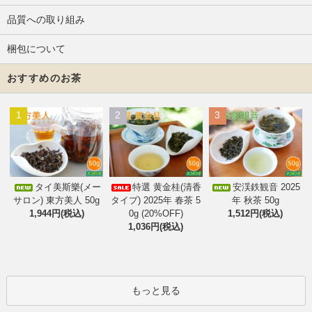
品質への取り組み
梱包について
おすすめのお茶
1
2
3
タイ美斯樂(メー
特選 黄金桂(清香
安渓鉄観音 2025
サロン) 東方美人 50g
タイプ) 2025年 春茶 5
年 秋茶 50g
1,944円(税込)
0g (20%OFF)
1,512円(税込)
1,036円(税込)
もっと見る