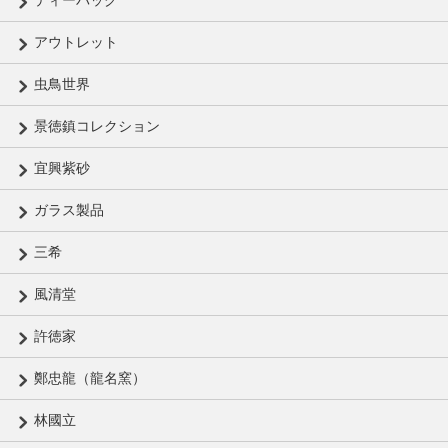
アウトレット
虫鳥世界
景徳鎮コレクション
宜興紫砂
ガラス製品
三希
風清堂
許徳家
鄭忠龍（龍名窯）
林國立