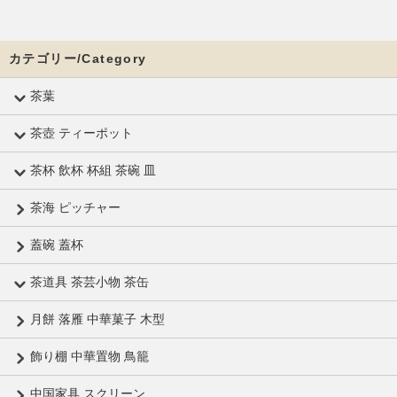
カテゴリー/Category
茶葉
茶壺 ティーポット
茶杯 飲杯 杯組 茶碗 皿
茶海 ピッチャー
蓋碗 蓋杯
茶道具 茶芸小物 茶缶
月餅 落雁 中華菓子 木型
飾り棚 中華置物 鳥籠
中国家具 スクリーン