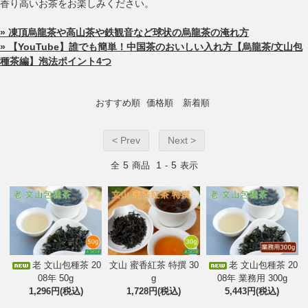
香り高いお茶をお楽しみください。
» 凍頂烏龍茶や高山茶や鉄観音など球状の烏龍茶の淹れ方
» 【YouTube】誰でも簡単！中国茶のおいしい入れ方【烏龍茶/文山包
種茶編】泡法ポイント4つ
おすすめ順
価格順
新着順
< Prev
Next >
5
1
5
全
商品
-
表示
老 文山包種茶 20
文山 蜜香紅茶 特撰 30
老 文山包種茶 20
08年 50g
g
08年 業務用 300g
1,296円(税込)
1,728円(税込)
5,443円(税込)