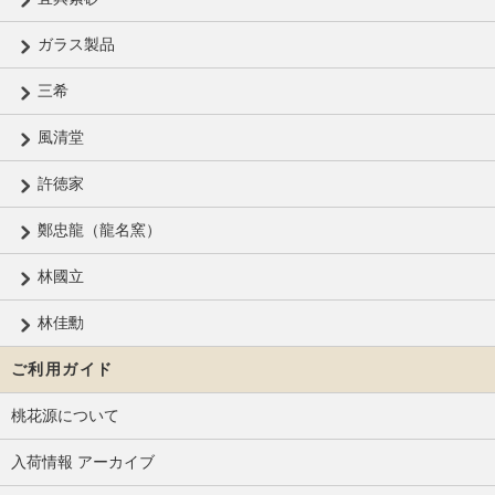
ガラス製品
三希
風清堂
許徳家
鄭忠龍（龍名窯）
林國立
林佳勳
ご利用ガイド
桃花源について
入荷情報 アーカイブ