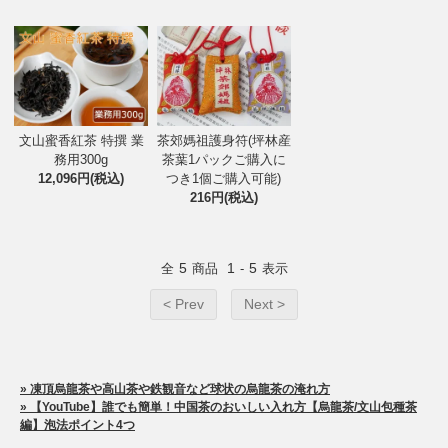
文山蜜香紅茶 特撰 業
茶郊媽祖護身符(坪林産
務用300g
茶葉1パックご購入に
12,096円(税込)
つき1個ご購入可能)
216円(税込)
5
1
5
全
商品
-
表示
< Prev
Next >
» 凍頂烏龍茶や高山茶や鉄観音など球状の烏龍茶の淹れ方
» 【YouTube】誰でも簡単！中国茶のおいしい入れ方【烏龍茶/文山包種茶
編】泡法ポイント4つ