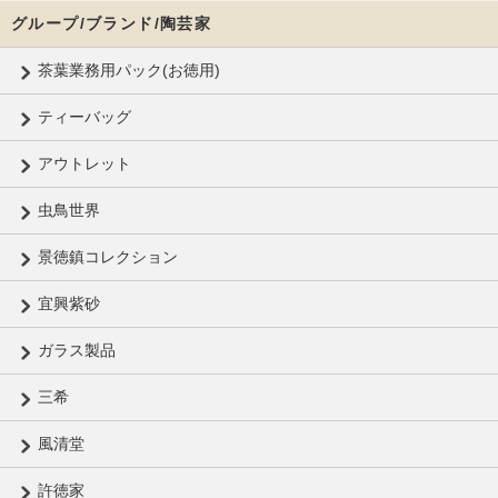
グループ/ブランド/陶芸家
茶葉業務用パック(お徳用)
ティーバッグ
アウトレット
虫鳥世界
景徳鎮コレクション
宜興紫砂
ガラス製品
三希
風清堂
許徳家