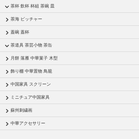
茶杯 飲杯 杯組 茶碗 皿
茶海 ピッチャー
蓋碗 蓋杯
茶道具 茶芸小物 茶缶
月餅 落雁 中華菓子 木型
飾り棚 中華置物 鳥籠
中国家具 スクリーン
ミニチュア中国家具
蘇州刺繍画
中華アクセサリー