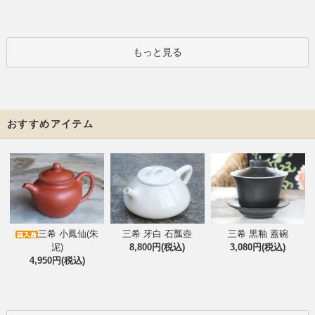
もっと見る
おすすめアイテム
三希 小鳳仙(朱
三希 牙白 石瓢壺
三希 黒釉 蓋碗
泥)
8,800円(税込)
3,080円(税込)
4,950円(税込)