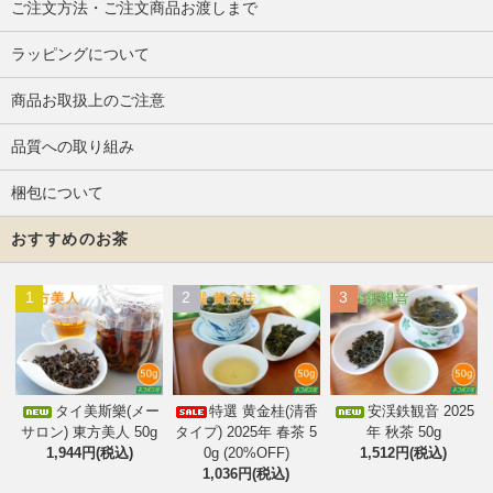
ご注文方法・ご注文商品お渡しまで
ラッピングについて
商品お取扱上のご注意
品質への取り組み
梱包について
おすすめのお茶
1
2
3
タイ美斯樂(メー
特選 黄金桂(清香
安渓鉄観音 2025
サロン) 東方美人 50g
タイプ) 2025年 春茶 5
年 秋茶 50g
1,944円(税込)
0g (20%OFF)
1,512円(税込)
1,036円(税込)