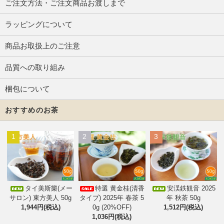
ご注文方法・ご注文商品お渡しまで
ラッピングについて
商品お取扱上のご注意
品質への取り組み
梱包について
おすすめのお茶
1
2
3
タイ美斯樂(メー
特選 黄金桂(清香
安渓鉄観音 2025
サロン) 東方美人 50g
タイプ) 2025年 春茶 5
年 秋茶 50g
1,944円(税込)
0g (20%OFF)
1,512円(税込)
1,036円(税込)