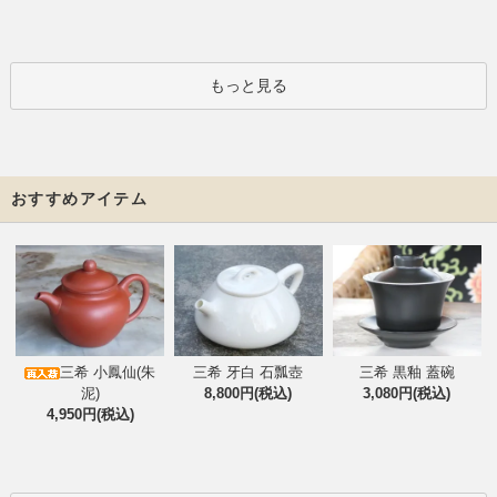
もっと見る
おすすめアイテム
三希 小鳳仙(朱
三希 牙白 石瓢壺
三希 黒釉 蓋碗
泥)
8,800円(税込)
3,080円(税込)
4,950円(税込)