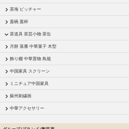
茶海 ピッチャー
蓋碗 蓋杯
茶道具 茶芸小物 茶缶
月餅 落雁 中華菓子 木型
飾り棚 中華置物 鳥籠
中国家具 スクリーン
ミニチュア中国家具
蘇州刺繍画
中華アクセサリー
グループ/ブランド/陶芸家