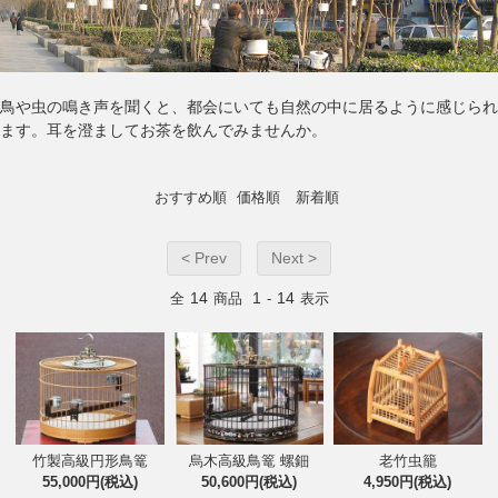
鳥や虫の鳴き声を聞くと、都会にいても自然の中に居るように感じられ
ます。耳を澄ましてお茶を飲んでみませんか。
おすすめ順
価格順
新着順
< Prev
Next >
14
1
14
全
商品
-
表示
竹製高級円形鳥篭
烏木高級鳥篭 螺鈿
老竹虫籠
55,000円(税込)
50,600円(税込)
4,950円(税込)