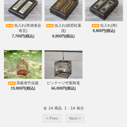
虫入れ(有德者必
虫入れ(繞窓松葉
虫入れ(寿)
有言)
茂)
8,800円(税込)
7,700円(税込)
8,800円(税込)
高級老竹虫籠
ビンテージ竹製鳥篭
19,800円(税込)
66,000円(税込)
14
1
14
全
商品
-
表示
< Prev
Next >