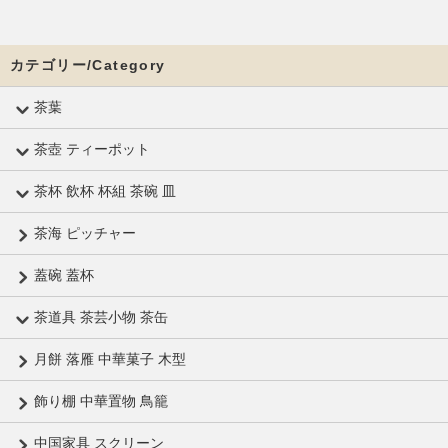
カテゴリー/Category
茶葉
茶壺 ティーポット
茶杯 飲杯 杯組 茶碗 皿
茶海 ピッチャー
蓋碗 蓋杯
茶道具 茶芸小物 茶缶
月餅 落雁 中華菓子 木型
飾り棚 中華置物 鳥籠
中国家具 スクリーン