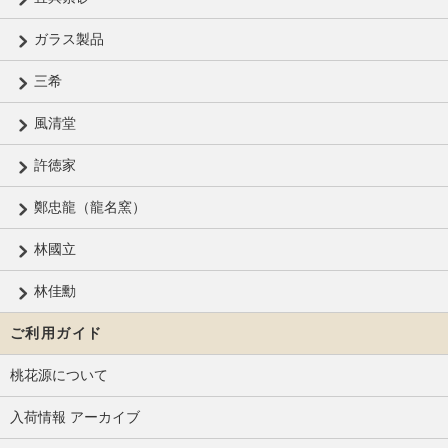
ガラス製品
三希
風清堂
許徳家
鄭忠龍（龍名窯）
林國立
林佳勳
ご利用ガイド
桃花源について
入荷情報 アーカイブ