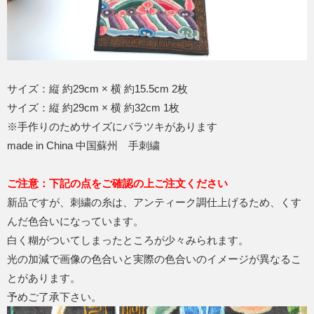
サイズ：縦 約29cm × 横 約15.5cm 2枚
サイズ：縦 約29cm × 横 約32cm 1枚
※手作りのためサイズにバラツキがあります
made in China 中国蘇州 手刺繍
ご注意：下記の点をご確認の上ご注文ください
新品ですが、刺繍の糸は、アンティーク調仕上げるため、くす
んだ色合いになっています。
白く糊がついてしまったところが少々みられます。
光の加減で画像の色合いと実際の色合いのイメージが異なるこ
とがあります。
予めご了承下さい。