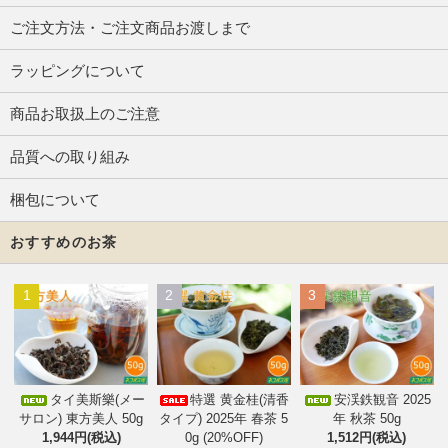
ご注文方法・ご注文商品お渡しまで
ラッピングについて
商品お取扱上のご注意
品質への取り組み
梱包について
おすすめのお茶
1
2
3
タイ美斯樂(メー
特選 黄金桂(清香
安渓鉄観音 2025
サロン) 東方美人 50g
タイプ) 2025年 春茶 5
年 秋茶 50g
1,944円(税込)
0g (20%OFF)
1,512円(税込)