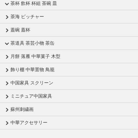
茶杯 飲杯 杯組 茶碗 皿
茶海 ピッチャー
蓋碗 蓋杯
茶道具 茶芸小物 茶缶
月餅 落雁 中華菓子 木型
飾り棚 中華置物 鳥籠
中国家具 スクリーン
ミニチュア中国家具
蘇州刺繍画
中華アクセサリー