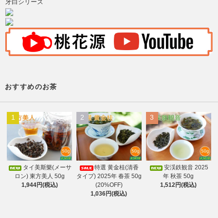
牙白シリーズ
おすすめのお茶
1
2
3
タイ美斯樂(メーサ
特選 黄金桂(清香
安渓鉄観音 2025
ロン) 東方美人 50g
タイプ) 2025年 春茶 50g
年 秋茶 50g
1,944円(税込)
(20%OFF)
1,512円(税込)
1,036円(税込)