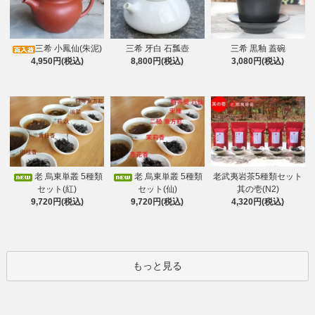
三希 小鳳仙(朱泥)
三希 牙白 石瓢壺
三希 黒釉 蓋碗
4,950円(税込)
8,800円(税込)
3,080円(税込)
老 烏東単叢 5種類
老 烏東単叢 5種類
老武夷岩茶5種類セット
セット(紅)
セット(仙)
其の壱(N2)
9,720円(税込)
9,720円(税込)
4,320円(税込)
もっと見る