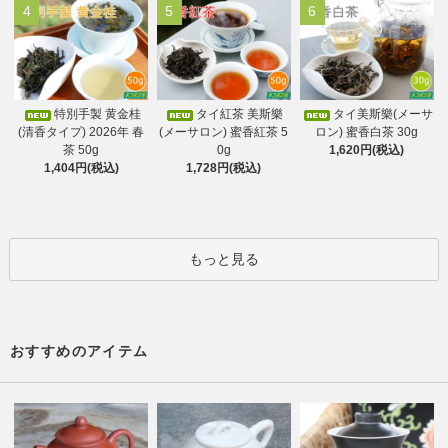
4
5
6
特別手製 黄金桂
タイ紅茶 美斯樂
タイ美斯樂(メーサ
(清香タイプ) 2026年 春
(メーサロン) 蜜香紅茶 5
ロン) 蜜香白茶 30g
茶 50g
0g
1,620円(税込)
1,404円(税込)
1,728円(税込)
もっと見る
おすすめのアイテム