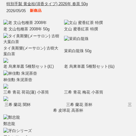
特別手製 黄金桂(清香タイプ) 2026年 春茶 50g
2026/05/05
新商品
特別手製 黄金桂(清香タイプ) 2026年 春茶 業務用 300g
2026/04/30
新商品
老 文山包種茶 2008年 50g
文山 蜜香紅茶 特撰
タイ烏龍茶 美斯樂(メーサロン)濃香烏龍 50g
2026/04/30
新商品
タイ烏龍茶 美斯樂(メーサロン)濃香烏龍 業務用 300g
タイ美斯樂(メーサロン) 古樹大
茉莉白龍珠 50g
2026/01/18
新商品
葉白茶
安渓鉄観音 2025年 秋茶 50g
老 烏東単叢 5種類セット(紅)
老 烏東単叢 5種類セット(仙)
2026/01/18
新商品
安渓鉄観音 2025年 秋茶 業務用300g
林佳勳 朱泥茶壺
2026/01/18
新商品
茉莉白龍珠 50g
三希 青花 荷花(蓮) 小茶筒
三希 青花 梅花 小茶筒
2026/01/18
新商品
茉莉白龍珠 業務用300g
三希 蘭花 聞杯
三希 蘭花 茶杯
三
希 皮球花 高茶杯
鄭忠龍