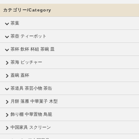
カテゴリー/Category
茶葉
茶壺 ティーポット
茶杯 飲杯 杯組 茶碗 皿
茶海 ピッチャー
蓋碗 蓋杯
茶道具 茶芸小物 茶缶
月餅 落雁 中華菓子 木型
飾り棚 中華置物 鳥籠
中国家具 スクリーン