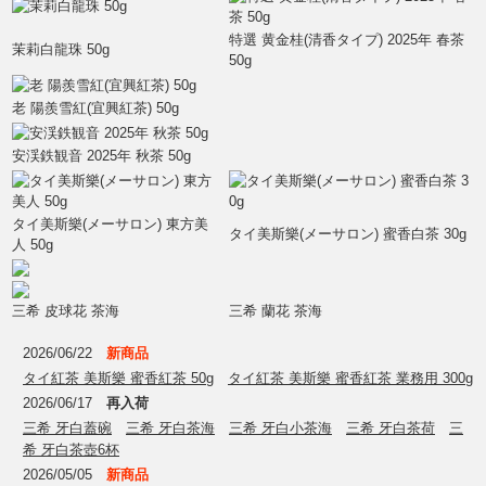
特選 黄金桂(清香タイプ) 2025年 春茶
茉莉白龍珠 50g
50g
老 陽羨雪紅(宜興紅茶) 50g
安渓鉄観音 2025年 秋茶 50g
タイ美斯樂(メーサロン) 東方美
タイ美斯樂(メーサロン) 蜜香白茶 30g
人 50g
三希 皮球花 茶海
三希 蘭花 茶海
2026/06/22
新商品
タイ紅茶 美斯樂 蜜香紅茶 50g
タイ紅茶 美斯樂 蜜香紅茶 業務用 300g
2026/06/17
再入荷
三希 牙白蓋碗
三希 牙白茶海
三希 牙白小茶海
三希 牙白茶荷
三
希 牙白茶壺6杯
2026/05/05
新商品