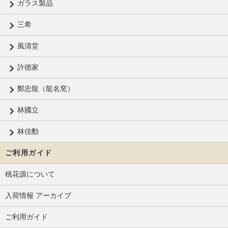
ガラス製品
三希
風清堂
許徳家
鄭忠龍（龍名窯）
林國立
林佳勳
ご利用ガイド
桃花源について
入荷情報 アーカイブ
ご利用ガイド