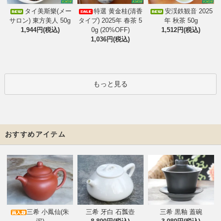
タイ美斯樂(メー
特選 黄金桂(清香
安渓鉄観音 2025
サロン) 東方美人 50g
タイプ) 2025年 春茶 5
年 秋茶 50g
1,944円(税込)
0g (20%OFF)
1,512円(税込)
1,036円(税込)
もっと見る
おすすめアイテム
三希 小鳳仙(朱
三希 牙白 石瓢壺
三希 黒釉 蓋碗