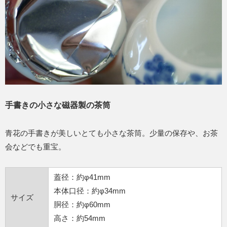
手書きの小さな磁器製の茶筒
青花の手書きが美しいとても小さな茶筒。少量の保存や、お茶
会などでも重宝。
蓋径：約φ41mm
本体口径：約φ34mm
サイズ
胴径：約φ60mm
高さ：約54mm