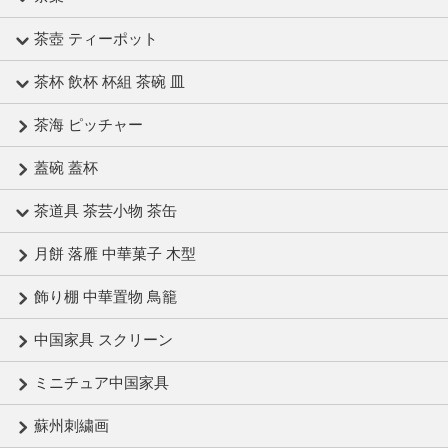
茶壺 ティーポット
茶杯 飲杯 杯組 茶碗 皿
茶海 ピッチャー
蓋碗 蓋杯
茶道具 茶芸小物 茶缶
月餅 落雁 中華菓子 木型
飾り棚 中華置物 鳥籠
中国家具 スクリーン
ミニチュア中国家具
蘇州刺繍画