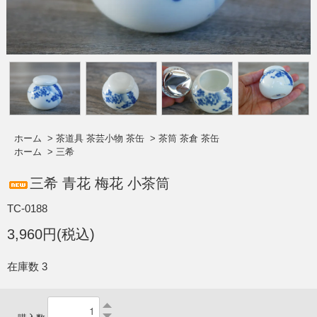
ホーム
>
茶道具 茶芸小物 茶缶
>
茶筒 茶倉 茶缶
ホーム
>
三希
三希 青花 梅花 小茶筒
TC-0188
3,960円(税込)
在庫数 3