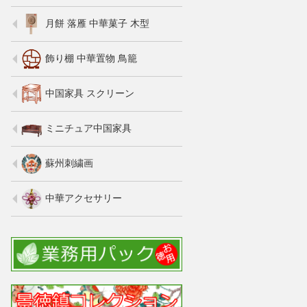
月餅 落雁 中華菓子 木型
飾り棚 中華置物 鳥籠
中国家具 スクリーン
ミニチュア中国家具
蘇州刺繍画
中華アクセサリー