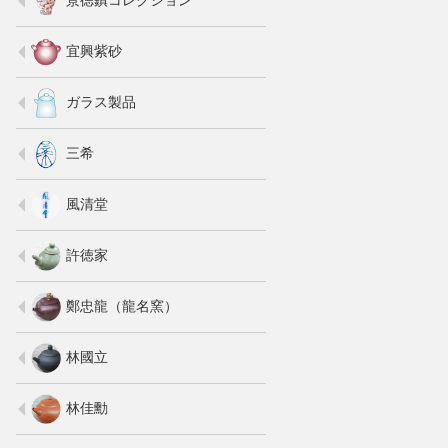
宜興紫砂
ガラス製品
三希
風清堂
許徳家
鄭忠龍（龍名窯）
林國立
林佳勳