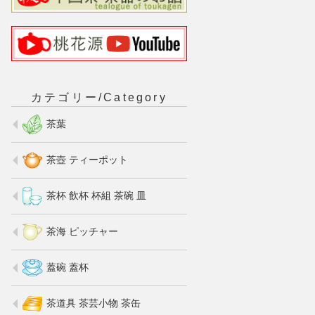
カテゴリー/Category
茶葉
茶壺 ティーポット
茶杯 飲杯 杯組 茶碗 皿
茶海 ピッチャー
蓋碗 蓋杯
茶道具 茶芸小物 茶缶