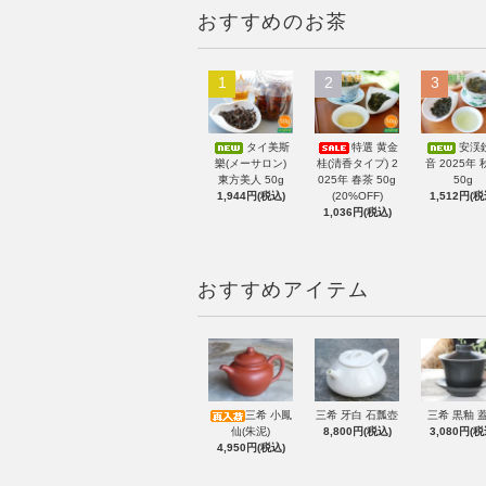
おすすめのお茶
1
2
3
タイ美斯
特選 黄金
安渓
樂(メーサロン)
桂(清香タイプ) 2
音 2025年 
東方美人 50g
025年 春茶 50g
50g
1,944円(税込)
(20%OFF)
1,512円(税
1,036円(税込)
おすすめアイテム
三希 小鳳
三希 牙白 石瓢壺
三希 黒釉 
仙(朱泥)
8,800円(税込)
3,080円(税
4,950円(税込)