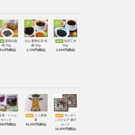
9
10
茉莉白龍
文山 蜜香紅茶 特
坦洋工夫
珠 50g
撰 30g
50g
,512円(税込)
1,728円(税込)
1,620円(税込)
宝茶・シャム
ミニ龍袍
マンダリ
5パック
黄
ンスクエア 獅子
,296円(税込)
16,500円(税込)
セット
16,500円(税込)