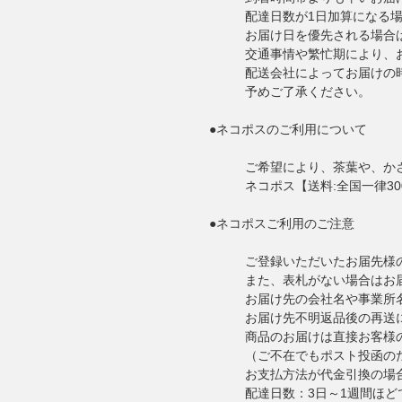
配達日数が1日加算になる
お届け日を優先される場合
交通事情や繁忙期により、
配送会社によってお届けの
予めご了承ください。
●ネコポスのご利用について
ご希望により、茶葉や、かさ
ネコポス【送料:全国一律3
●ネコポスご利用のご注意
ご登録いただいたお届先様
また、表札がない場合はお
お届け先の会社名や事業所
お届け先不明返品後の再送
商品のお届けは直接お客様
（ご不在でもポスト投函の
お支払方法が代金引換の場
配達日数：3日～1週間ほ