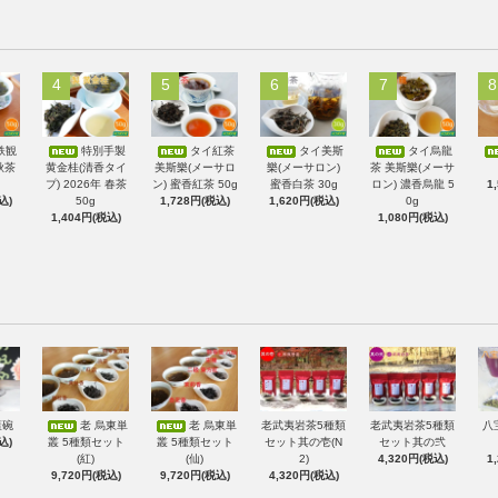
4
5
6
7
8
鉄観
特別手製
タイ紅茶
タイ美斯
タイ烏龍
秋茶
黄金桂(清香タイ
美斯樂(メーサロ
樂(メーサロン)
茶 美斯樂(メーサ
プ) 2026年 春茶
ン) 蜜香紅茶 50g
蜜香白茶 30g
ロン) 濃香烏龍 5
1
込)
50g
1,728円(税込)
1,620円(税込)
0g
1,404円(税込)
1,080円(税込)
蓋碗
老 烏東単
老 烏東単
老武夷岩茶5種類
老武夷岩茶5種類
八
込)
叢 5種類セット
叢 5種類セット
セット其の壱(N
セット其の弐
(紅)
(仙)
2)
4,320円(税込)
1
9,720円(税込)
9,720円(税込)
4,320円(税込)