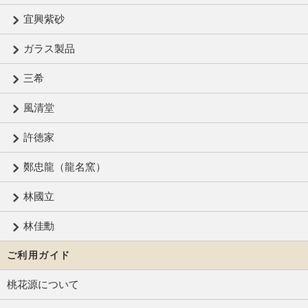
宜興紫砂
ガラス製品
三希
風清堂
許徳家
鄭忠龍（龍名窯）
林國立
林佳勳
ご利用ガイド
桃花源について