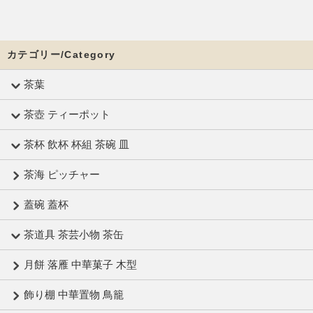
カテゴリー/Category
茶葉
茶壺 ティーポット
茶杯 飲杯 杯組 茶碗 皿
茶海 ピッチャー
蓋碗 蓋杯
茶道具 茶芸小物 茶缶
月餅 落雁 中華菓子 木型
飾り棚 中華置物 鳥籠