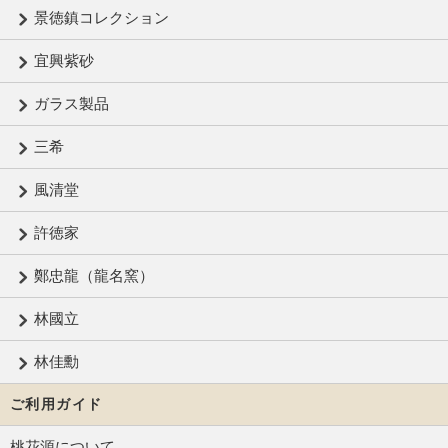
景徳鎮コレクション
宜興紫砂
ガラス製品
三希
風清堂
許徳家
鄭忠龍（龍名窯）
林國立
林佳勳
ご利用ガイド
桃花源について