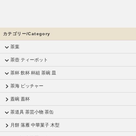
カテゴリー/Category
茶葉
茶壺 ティーポット
茶杯 飲杯 杯組 茶碗 皿
茶海 ピッチャー
蓋碗 蓋杯
茶道具 茶芸小物 茶缶
月餅 落雁 中華菓子 木型