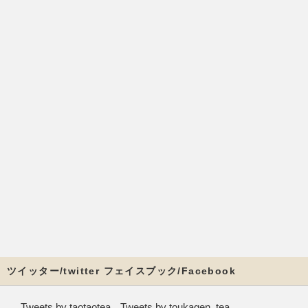
ツイッター/twitter フェイスブック/Facebook
Tweets by taotaotea
Tweets by toukagen_tea