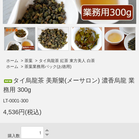
ホーム
>
茶葉
>
タイ烏龍茶 紅茶 東方美人 白茶
ホーム
>
茶葉業務用パック(お徳用)
タイ烏龍茶 美斯樂(メーサロン) 濃香烏龍 業
務用 300g
LT-0001-300
4,536円(税込)
購入数