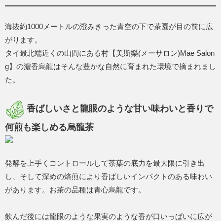
海抜約1000メートルの澄みきった青空の下で茶園が目の前に広
がります。
タイ最北端近くの山間にある村【美斯樂(メーサロン)Mae Salon
g】の濃香烏龍はそんな豊かな自然に育まれた環境で摘まれまし
た。
香ばしいさと龍眼のような甘い味わいと香りで
何煎も楽しめる烏龍茶
発酵を上手くコントロールして茶葉の底力を最大限に引き出
し、そして深めの焙煎により香ばしいインパクトのある味わい
があります。お茶の品種は青心烏龍です。
飲んだ後には龍眼のような果実のような香が口いっぱいに広が