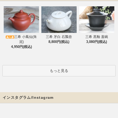
三希 小鳳仙(朱
三希 牙白 石瓢壺
三希 黒釉 蓋碗
泥)
8,800円(税込)
3,080円(税込)
4,950円(税込)
もっと見る
インスタグラム/Instagram