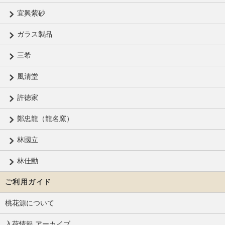
宜興紫砂
ガラス製品
三希
風清堂
許徳家
鄭忠龍（龍名窯）
林國立
林佳勳
ご利用ガイド
桃花源について
入荷情報 アーカイブ