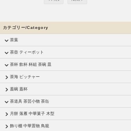
カテゴリー/Category
茶葉
茶壺 ティーポット
茶杯 飲杯 杯組 茶碗 皿
茶海 ピッチャー
蓋碗 蓋杯
茶道具 茶芸小物 茶缶
月餅 落雁 中華菓子 木型
飾り棚 中華置物 鳥籠