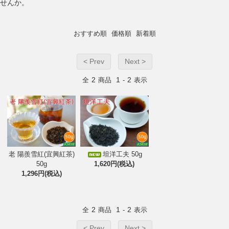
せんか。
おすすめ順
価格順
新着順
< Prev
Next >
2
1
2
全
商品
-
表示
老 陽羨雪紅(宜興紅茶)
坦洋工夫 50g
50g
1,620円(税込)
1,296円(税込)
2
1
2
全
商品
-
表示
< Prev
Next >