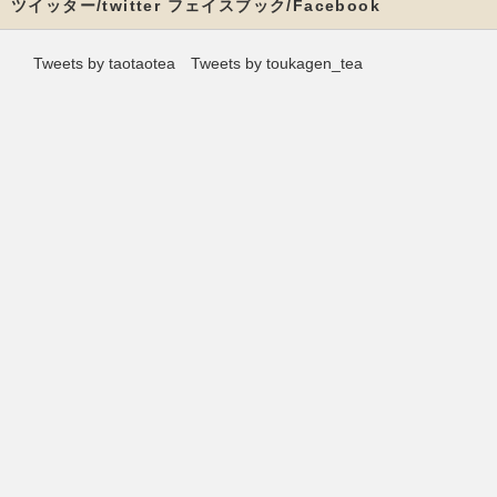
ツイッター/twitter フェイスブック/Facebook
Tweets by taotaotea
Tweets by toukagen_tea