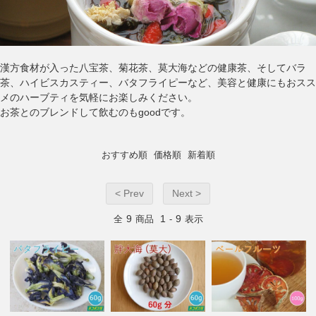
漢方食材が入った八宝茶、菊花茶、莫大海などの健康茶、そしてバラ
茶、ハイビスカスティー、バタフライピーなど、美容と健康にもおスス
メのハーブティを気軽にお楽しみください。
お茶とのブレンドして飲むのもgoodです。
おすすめ順
価格順
新着順
< Prev
Next >
9
1
9
全
商品
-
表示