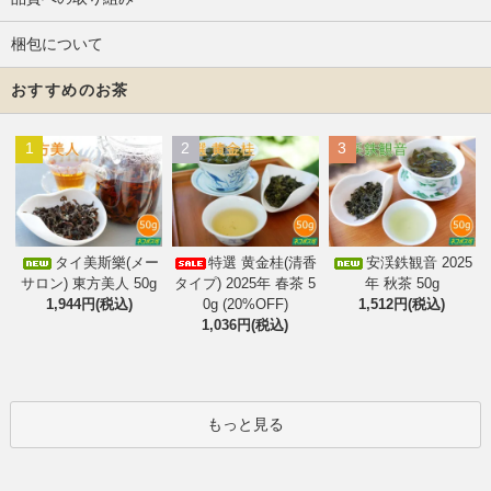
梱包について
おすすめのお茶
1
2
3
タイ美斯樂(メー
特選 黄金桂(清香
安渓鉄観音 2025
サロン) 東方美人 50g
タイプ) 2025年 春茶 5
年 秋茶 50g
1,944円(税込)
0g (20%OFF)
1,512円(税込)
1,036円(税込)
もっと見る