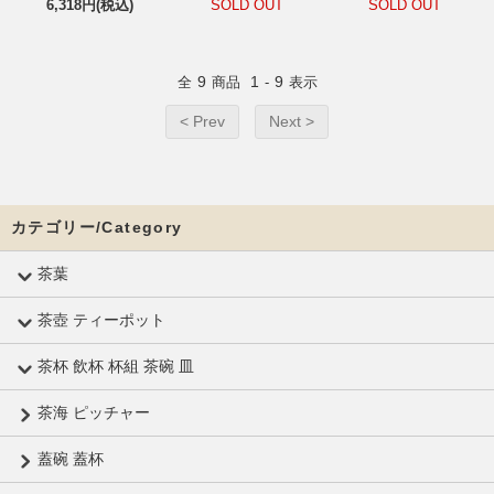
6,318円(税込)
SOLD OUT
SOLD OUT
9
1
9
全
商品
-
表示
< Prev
Next >
カテゴリー/Category
茶葉
茶壺 ティーポット
茶杯 飲杯 杯組 茶碗 皿
茶海 ピッチャー
蓋碗 蓋杯