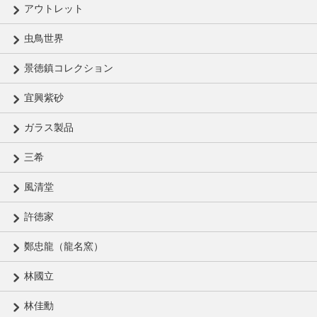
アウトレット
虫鳥世界
景徳鎮コレクション
宜興紫砂
ガラス製品
三希
風清堂
許徳家
鄭忠龍（龍名窯）
林國立
林佳勳