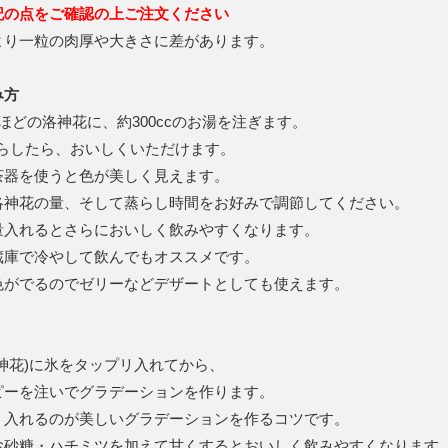
記の点をご確認の上ご注文ください
より一粒の肉厚や大きさに差があります。
み方
ほどの洛神花に、約300ccのお湯を注ぎます。
蒸らしたら、おいしくいただけます。
茶器を使うと色が美しく見えます。
洛神花の量、そして蒸らし時間をお好みで調節してください。
量入れるとさらにおいしく飲みやすくなります。
蔵庫で冷やして飲んでもオススメです。
色がでるのでゼリーなどデザートとしても使えます。
神花)に氷をタップリ入れてから、
ピーを注いでグラデーションを作ります。
リ入れるのが美しいグラデーションを作るコツです。
お砂糖・ハチミツを加えて甘くするとおいしく飲みやすくなります