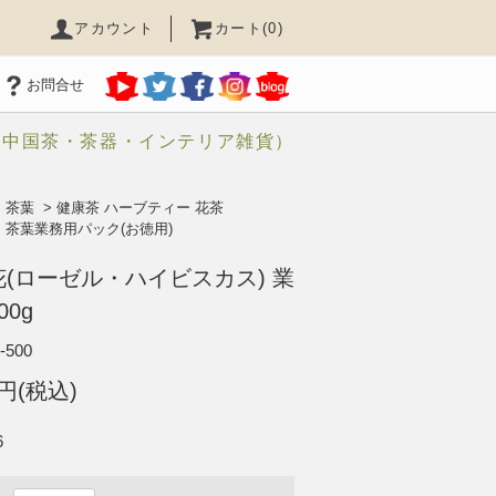
アカウント
カート(0)
お問合せ
（中国茶・茶器・インテリア雑貨）
>
茶葉
>
健康茶 ハーブティー 花茶
>
茶葉業務用パック(お徳用)
(ローゼル・ハイビスカス) 業
00g
-500
8円(税込)
6