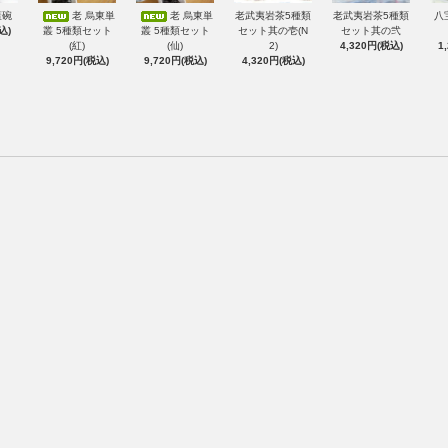
蓋碗
老 烏東単
老 烏東単
老武夷岩茶5種類
老武夷岩茶5種類
八
込)
叢 5種類セット
叢 5種類セット
セット其の壱(N
セット其の弐
(紅)
(仙)
2)
4,320円(税込)
1
9,720円(税込)
9,720円(税込)
4,320円(税込)