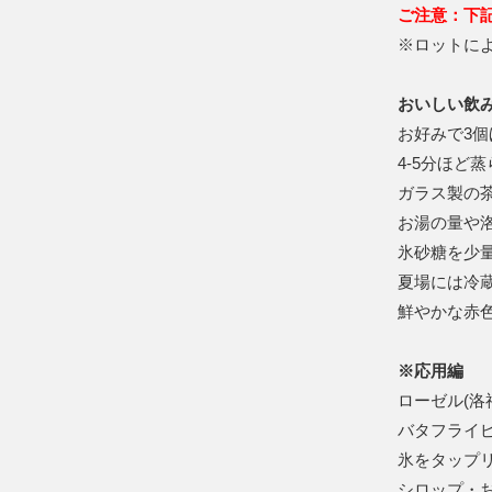
ご注意：下
※ロットに
おいしい飲
お好みで3個
4-5分ほど
ガラス製の
お湯の量や
氷砂糖を少
夏場には冷
鮮やかな赤
※応用編
ローゼル(洛
バタフライ
氷をタップ
シロップ・