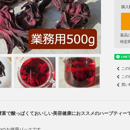
購入
返品
特定
この
この
買い
豊富で酸っぱくておいしい美容健康におススメのハーブティー
0gのお徳用パックです。