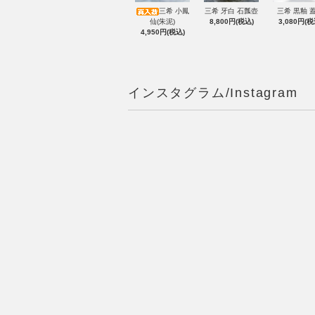
三希 小鳳
三希 牙白 石瓢壺
三希 黒釉 
仙(朱泥)
8,800円(税込)
3,080円(税
4,950円(税込)
インスタグラム/Instagram