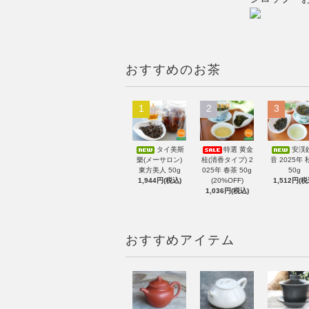
おすすめのお茶
1
2
3
タイ美斯
特選 黄金
安渓
樂(メーサロン)
桂(清香タイプ) 2
音 2025年 
東方美人 50g
025年 春茶 50g
50g
1,944円(税込)
(20%OFF)
1,512円(税
1,036円(税込)
おすすめアイテム