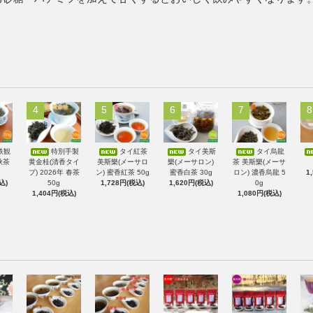
4
5
6
7
8
鉄観
特別手製
タイ紅茶
タイ美斯
タイ烏龍
秋茶
黄金桂(清香タイ
美斯樂(メーサロ
樂(メーサロン)
茶 美斯樂(メーサ
プ) 2026年 春茶
ン) 蜜香紅茶 50g
蜜香白茶 30g
ロン) 濃香烏龍 5
1
込)
50g
1,728円(税込)
1,620円(税込)
0g
1,404円(税込)
1,080円(税込)