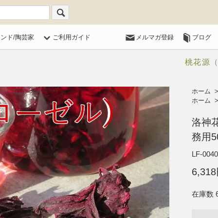
ランド/陶芸家
ご利用ガイド
メルマガ登録
ブログ
桃花源
ホーム
ホーム
洛神花
務用5
LF-0040
6,31
在庫数 