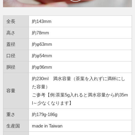
全長
約143mm
高さ
約78mm
蓋径
約φ63mm
口径
約φ54mm
胴径
約φ96mm
約230ml 満水容量（茶葉を入れずに満杯にし
た容量）
容量
ご参考【例:茶葉5g入れると満水容量から約35m
l～少なくなります】
重さ
約179g-186g
生産国
made in Taiwan