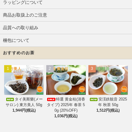
ラッピングについて
商品お取扱上のご注意
品質への取り組み
梱包について
おすすめのお茶
1
2
3
タイ美斯樂(メー
特選 黄金桂(清香
安渓鉄観音 2025
サロン) 東方美人 50g
タイプ) 2025年 春茶 5
年 秋茶 50g
1,944円(税込)
0g (20%OFF)
1,512円(税込)
1,036円(税込)