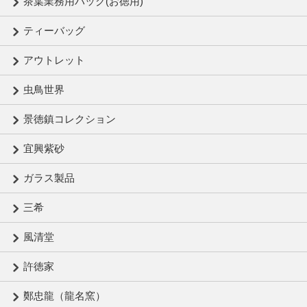
茶葉業務用パック(お徳用)
ティーバッグ
アウトレット
虫鳥世界
景徳鎮コレクション
宜興紫砂
ガラス製品
三希
風清堂
許徳家
鄭忠龍（龍名窯）