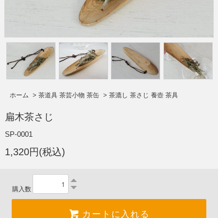
ホーム
>
茶道具 茶芸小物 茶缶
>
茶漉し 茶さじ 養壺 茶具
扁木茶さじ
SP-0001
1,320円(税込)
購入数
カートに入れる