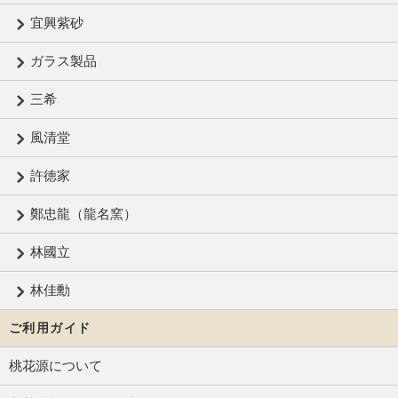
宜興紫砂
ガラス製品
三希
風清堂
許徳家
鄭忠龍（龍名窯）
林國立
林佳勳
ご利用ガイド
桃花源について