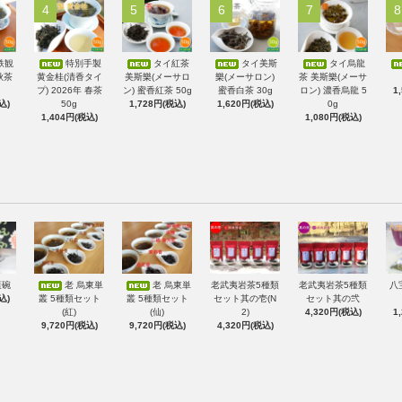
4
5
6
7
8
鉄観
特別手製
タイ紅茶
タイ美斯
タイ烏龍
秋茶
黄金桂(清香タイ
美斯樂(メーサロ
樂(メーサロン)
茶 美斯樂(メーサ
プ) 2026年 春茶
ン) 蜜香紅茶 50g
蜜香白茶 30g
ロン) 濃香烏龍 5
1
込)
50g
1,728円(税込)
1,620円(税込)
0g
1,404円(税込)
1,080円(税込)
蓋碗
老 烏東単
老 烏東単
老武夷岩茶5種類
老武夷岩茶5種類
八
込)
叢 5種類セット
叢 5種類セット
セット其の壱(N
セット其の弐
(紅)
(仙)
2)
4,320円(税込)
1
9,720円(税込)
9,720円(税込)
4,320円(税込)