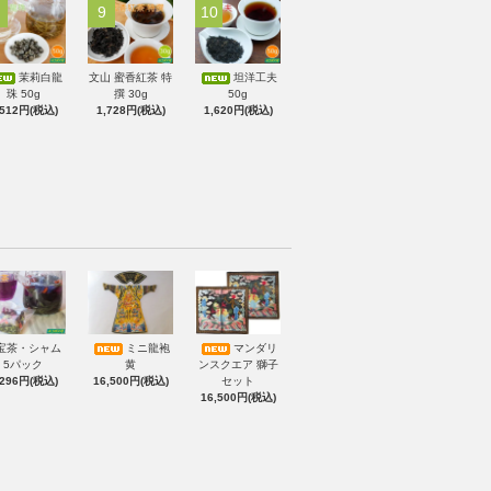
9
10
茉莉白龍
文山 蜜香紅茶 特
坦洋工夫
珠 50g
撰 30g
50g
,512円(税込)
1,728円(税込)
1,620円(税込)
宝茶・シャム
ミニ龍袍
マンダリ
5パック
黄
ンスクエア 獅子
,296円(税込)
16,500円(税込)
セット
16,500円(税込)