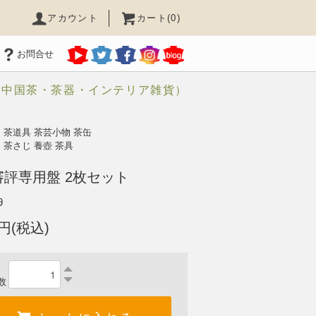
アカウント
カート(0)
お問合せ
（中国茶・茶器・インテリア雑貨）
>
茶道具 茶芸小物 茶缶
 茶さじ 養壺 茶具
審評専用盤 2枚セット
9
0円(税込)
数