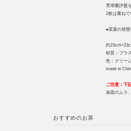
専用審評盤
2枚は重ね
●茶葉の状
約23cm×23
材質：プラ
色：クリー
made in Chi
ご注意：下
表面のムラ
おすすめのお茶