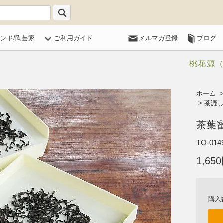
ランド/陶芸家
ご利用ガイド
メルマガ登録
ブログ
桃花源
ホーム
>
茶漉し
茶葉
TO-014
1,65
購入