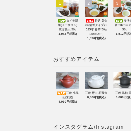
1
2
3
タイ美斯
特選 黄金
安渓
樂(メーサロン)
桂(清香タイプ) 2
音 2025年 
東方美人 50g
025年 春茶 50g
50g
1,944円(税込)
(20%OFF)
1,512円(税
1,036円(税込)
おすすめアイテム
三希 小鳳
三希 牙白 石瓢壺
三希 黒釉 
仙(朱泥)
8,800円(税込)
3,080円(税
4,950円(税込)
インスタグラム/Instagram