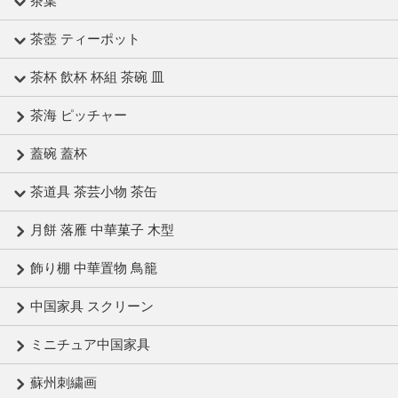
茶葉
茶壺 ティーポット
茶杯 飲杯 杯組 茶碗 皿
茶海 ピッチャー
蓋碗 蓋杯
茶道具 茶芸小物 茶缶
月餅 落雁 中華菓子 木型
飾り棚 中華置物 鳥籠
中国家具 スクリーン
ミニチュア中国家具
蘇州刺繍画