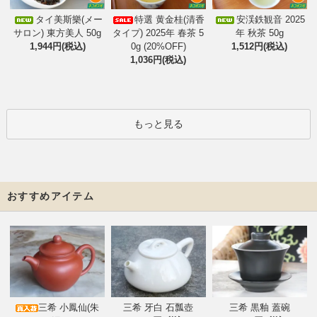
タイ美斯樂(メー
特選 黄金桂(清香
安渓鉄観音 2025
サロン) 東方美人 50g
タイプ) 2025年 春茶 5
年 秋茶 50g
1,944円(税込)
0g (20%OFF)
1,512円(税込)
1,036円(税込)
もっと見る
おすすめアイテム
三希 小鳳仙(朱
三希 牙白 石瓢壺
三希 黒釉 蓋碗