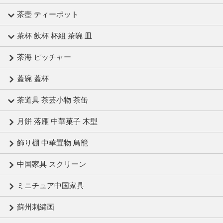
茶壺 ティーポット
茶杯 飲杯 杯組 茶碗 皿
茶海 ピッチャー
蓋碗 蓋杯
茶道具 茶芸小物 茶缶
月餅 落雁 中華菓子 木型
飾り棚 中華置物 鳥籠
中国家具 スクリーン
ミニチュア中国家具
蘇州刺繍画