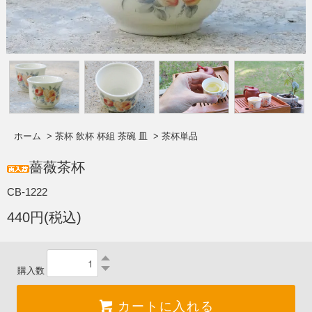
ホーム
>
茶杯 飲杯 杯組 茶碗 皿
>
茶杯単品
薔薇茶杯
CB-1222
440円(税込)
購入数
カートに入れる