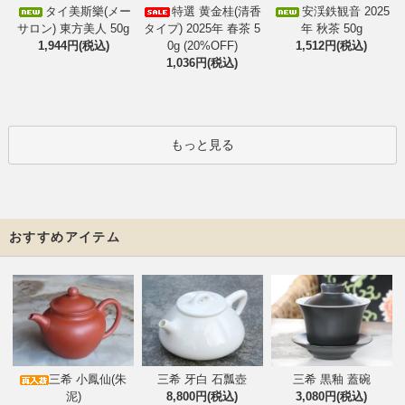
タイ美斯樂(メー
特選 黄金桂(清香
安渓鉄観音 2025
サロン) 東方美人 50g
タイプ) 2025年 春茶 5
年 秋茶 50g
1,944円(税込)
0g (20%OFF)
1,512円(税込)
1,036円(税込)
もっと見る
おすすめアイテム
三希 小鳳仙(朱
三希 牙白 石瓢壺
三希 黒釉 蓋碗
泥)
8,800円(税込)
3,080円(税込)