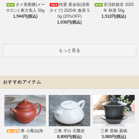
タイ美斯樂(メー
特選 黄金桂(清香
安渓鉄観音 2025
サロン) 東方美人 50g
タイプ) 2025年 春茶 5
年 秋茶 50g
1,944円(税込)
0g (20%OFF)
1,512円(税込)
1,036円(税込)
もっと見る
おすすめアイテム
三希 小鳳仙(朱
三希 牙白 石瓢壺
三希 黒釉 蓋碗
泥)
8,800円(税込)
3,080円(税込)