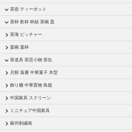
茶壺 ティーポット
茶杯 飲杯 杯組 茶碗 皿
茶海 ピッチャー
蓋碗 蓋杯
茶道具 茶芸小物 茶缶
月餅 落雁 中華菓子 木型
飾り棚 中華置物 鳥籠
中国家具 スクリーン
ミニチュア中国家具
蘇州刺繍画