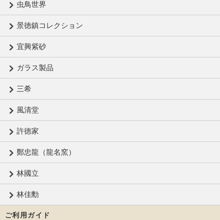
虫鳥世界
景徳鎮コレクション
宜興紫砂
ガラス製品
三希
風清堂
許徳家
鄭忠龍（龍名窯）
林國立
林佳勳
ご利用ガイド