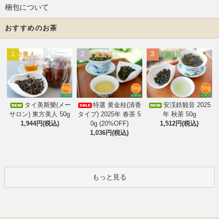
梱包について
おすすめのお茶
1
2
3
タイ美斯樂(メー
特選 黄金桂(清香
安渓鉄観音 2025
サロン) 東方美人 50g
タイプ) 2025年 春茶 5
年 秋茶 50g
1,944円(税込)
0g (20%OFF)
1,512円(税込)
1,036円(税込)
もっと見る