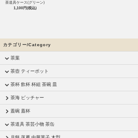
茶道具ケース(グリーン)
1,100円(税込)
カテゴリー/Category
茶葉
茶壺 ティーポット
茶杯 飲杯 杯組 茶碗 皿
茶海 ピッチャー
蓋碗 蓋杯
茶道具 茶芸小物 茶缶
月餅 落雁 中華菓子 木型