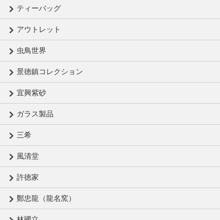
ティーバッグ
アウトレット
虫鳥世界
景徳鎮コレクション
宜興紫砂
ガラス製品
三希
風清堂
許徳家
鄭忠龍（龍名窯）
林國立