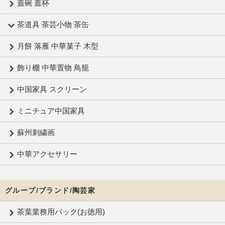
蓋碗 蓋杯
茶道具 茶芸小物 茶缶
月餅 落雁 中華菓子 木型
飾り棚 中華置物 鳥籠
中国家具 スクリーン
ミニチュア中国家具
蘇州刺繍画
中華アクセサリー
グループ/ブランド/陶芸家
茶葉業務用パック(お徳用)