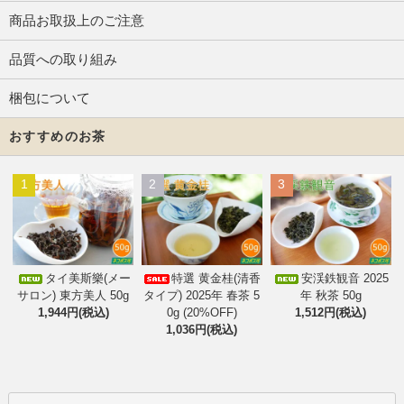
商品お取扱上のご注意
品質への取り組み
梱包について
おすすめのお茶
1
2
3
タイ美斯樂(メー
特選 黄金桂(清香
安渓鉄観音 2025
サロン) 東方美人 50g
タイプ) 2025年 春茶 5
年 秋茶 50g
1,944円(税込)
0g (20%OFF)
1,512円(税込)
1,036円(税込)