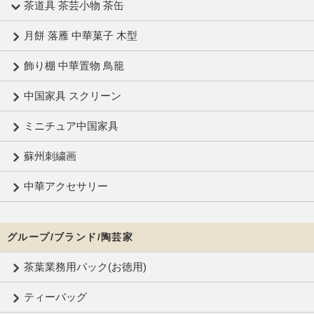
茶道具 茶芸小物 茶缶
月餅 落雁 中華菓子 木型
飾り棚 中華置物 鳥籠
中国家具 スクリーン
ミニチュア中国家具
蘇州刺繍画
中華アクセサリー
グループ/ブランド/陶芸家
茶葉業務用パック(お徳用)
ティーバッグ