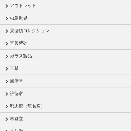
アウトレット
虫鳥世界
景徳鎮コレクション
宜興紫砂
ガラス製品
三希
風清堂
許徳家
鄭忠龍（龍名窯）
林國立