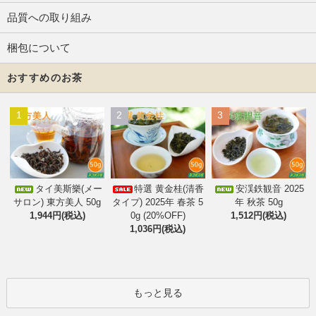
品質への取り組み
梱包について
おすすめのお茶
1
2
3
タイ美斯樂(メー
特選 黄金桂(清香
安渓鉄観音 2025
サロン) 東方美人 50g
タイプ) 2025年 春茶 5
年 秋茶 50g
1,944円(税込)
0g (20%OFF)
1,512円(税込)
1,036円(税込)
もっと見る