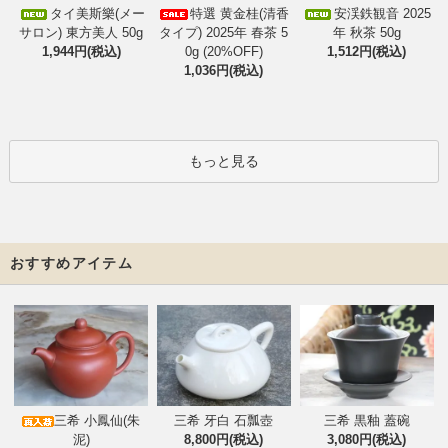
タイ美斯樂(メー
特選 黄金桂(清香
安渓鉄観音 2025
サロン) 東方美人 50g
タイプ) 2025年 春茶 5
年 秋茶 50g
1,944円(税込)
0g (20%OFF)
1,512円(税込)
1,036円(税込)
もっと見る
おすすめアイテム
三希 小鳳仙(朱
三希 牙白 石瓢壺
三希 黒釉 蓋碗
泥)
8,800円(税込)
3,080円(税込)