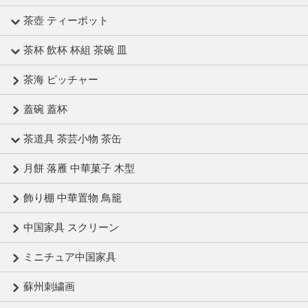
茶壺 ティーポット
茶杯 飲杯 杯組 茶碗 皿
茶海 ピッチャー
蓋碗 蓋杯
茶道具 茶芸小物 茶缶
月餅 落雁 中華菓子 木型
飾り棚 中華置物 鳥籠
中国家具 スクリーン
ミニチュア中国家具
蘇州刺繍画