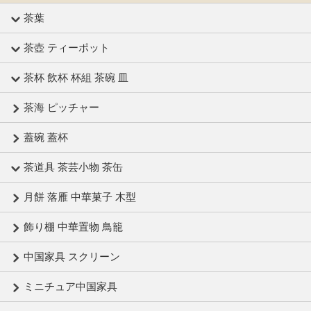
茶葉
茶壺 ティーポット
茶杯 飲杯 杯組 茶碗 皿
茶海 ピッチャー
蓋碗 蓋杯
茶道具 茶芸小物 茶缶
月餅 落雁 中華菓子 木型
飾り棚 中華置物 鳥籠
中国家具 スクリーン
ミニチュア中国家具