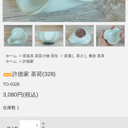
ホーム
>
茶道具 茶芸小物 茶缶
>
茶漉し 茶さじ 養壺 茶具
ホーム
>
許徳家
許徳家 茶荷(328)
TO-0328
3,080円(税込)
在庫数 1