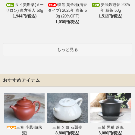
タイ美斯樂(メー
特選 黄金桂(清香
安渓鉄観音 2025
サロン) 東方美人 50g
タイプ) 2025年 春茶 5
年 秋茶 50g
1,944円(税込)
0g (20%OFF)
1,512円(税込)
1,036円(税込)
もっと見る
おすすめアイテム
三希 小鳳仙(朱
三希 牙白 石瓢壺
三希 黒釉 蓋碗
泥)
8,800円(税込)
3,080円(税込)