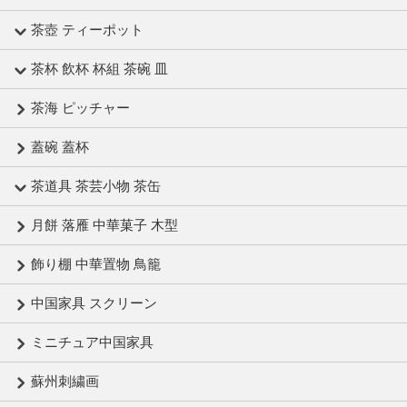
茶壺 ティーポット
茶杯 飲杯 杯組 茶碗 皿
茶海 ピッチャー
蓋碗 蓋杯
茶道具 茶芸小物 茶缶
月餅 落雁 中華菓子 木型
飾り棚 中華置物 鳥籠
中国家具 スクリーン
ミニチュア中国家具
蘇州刺繍画