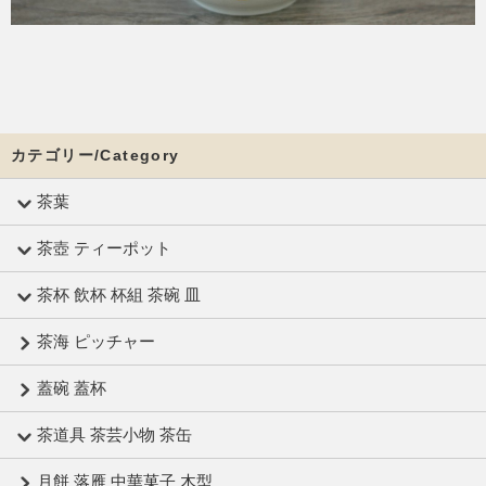
カテゴリー/Category
茶葉
茶壺 ティーポット
茶杯 飲杯 杯組 茶碗 皿
茶海 ピッチャー
蓋碗 蓋杯
茶道具 茶芸小物 茶缶
月餅 落雁 中華菓子 木型