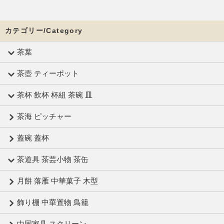
カテゴリー/Category
茶葉
茶壺 ティーポット
茶杯 飲杯 杯組 茶碗 皿
茶海 ピッチャー
蓋碗 蓋杯
茶道具 茶芸小物 茶缶
月餅 落雁 中華菓子 木型
飾り棚 中華置物 鳥籠
中国家具 スクリーン