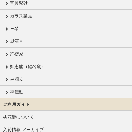
宜興紫砂
ガラス製品
三希
風清堂
許徳家
鄭忠龍（龍名窯）
林國立
林佳勳
ご利用ガイド
桃花源について
入荷情報 アーカイブ