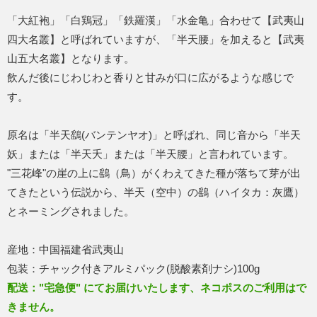
「大紅袍」「白鶏冠」「鉄羅漢」「水金亀」合わせて【武夷山
四大名叢】と呼ばれていますが、「半天腰」を加えると【武夷
山五大名叢】となります。
飲んだ後にじわじわと香りと甘みが口に広がるような感じで
す。
原名は「半天鷂(バンテンヤオ)」と呼ばれ、同じ音から「半天
妖」または「半天夭」または「半天腰」と言われています。
"三花峰"の崖の上に鷂（鳥）がくわえてきた種が落ちて芽が出
てきたという伝説から、半天（空中）の鷂（ハイタカ：灰鷹）
とネーミングされました。
産地：中国福建省武夷山
包装：チャック付きアルミパック(脱酸素剤ナシ)100g
配送："宅急便" にてお届けいたします、ネコポスのご利用はで
きません。