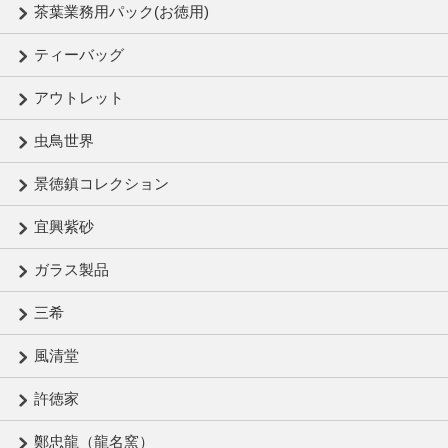
茶葉業務用パック(お徳用)
ティーバッグ
アウトレット
虫鳥世界
景徳鎮コレクション
宜興紫砂
ガラス製品
三希
風清堂
許徳家
鄭忠龍（龍名窯）