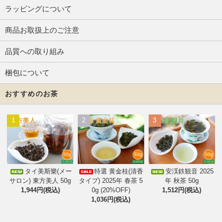
ラッピングについて
商品お取扱上のご注意
品質への取り組み
梱包について
おすすめのお茶
1
2
3
タイ美斯樂(メー
特選 黄金桂(清香
安渓鉄観音 2025
サロン) 東方美人 50g
タイプ) 2025年 春茶 5
年 秋茶 50g
1,944円(税込)
0g (20%OFF)
1,512円(税込)
1,036円(税込)