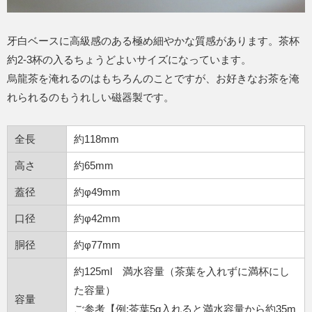
牙白ベースに高級感のある極め細やかな質感があります。茶杯
約2-3杯の入るちょうどよいサイズになっています。
烏龍茶を淹れるのはもちろんのことですが、お好きなお茶を淹
れられるのもうれしい磁器製です。
全長
約118mm
高さ
約65mm
蓋径
約φ49mm
口径
約φ42mm
胴径
約φ77mm
約125ml 満水容量（茶葉を入れずに満杯にし
た容量）
容量
ご参考【例:茶葉5g入れると満水容量から約35m