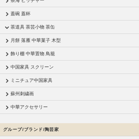
茶海 ピッチャー
蓋碗 蓋杯
茶道具 茶芸小物 茶缶
月餅 落雁 中華菓子 木型
飾り棚 中華置物 鳥籠
中国家具 スクリーン
ミニチュア中国家具
蘇州刺繍画
中華アクセサリー
グループ/ブランド/陶芸家