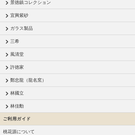
景徳鎮コレクション
宜興紫砂
ガラス製品
三希
風清堂
許徳家
鄭忠龍（龍名窯）
林國立
林佳勳
ご利用ガイド
桃花源について