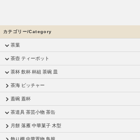
カテゴリー/Category
茶葉
茶壺 ティーポット
茶杯 飲杯 杯組 茶碗 皿
茶海 ピッチャー
蓋碗 蓋杯
茶道具 茶芸小物 茶缶
月餅 落雁 中華菓子 木型
飾り棚 中華置物 鳥籠