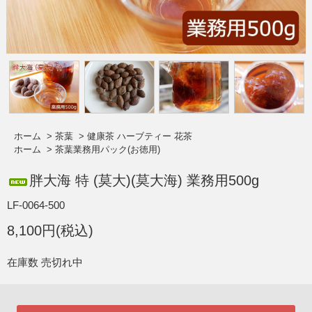
ホーム
>
茶葉
>
健康茶 ハーブティー 花茶
ホーム
>
茶葉業務用パック(お徳用)
胖大海 特 (莫大)(莫大海) 業務用500g
LF-0064-500
8,100円(税込)
在庫数 売切れ中