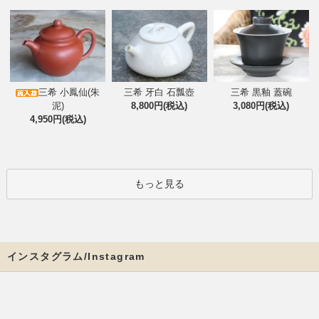
三希 小鳳仙(朱
三希 牙白 石瓢壺
三希 黒釉 蓋碗
泥)
8,800円(税込)
3,080円(税込)
4,950円(税込)
もっと見る
インスタグラム/Instagram