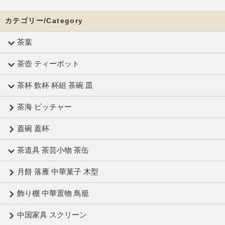
カテゴリー/Category
茶葉
茶壺 ティーポット
茶杯 飲杯 杯組 茶碗 皿
茶海 ピッチャー
蓋碗 蓋杯
茶道具 茶芸小物 茶缶
月餅 落雁 中華菓子 木型
飾り棚 中華置物 鳥籠
中国家具 スクリーン