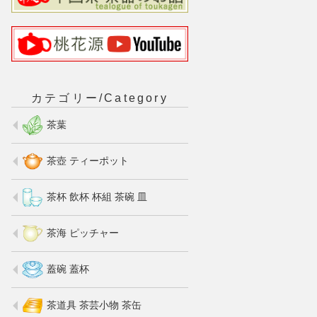
カテゴリー/Category
茶葉
茶壺 ティーポット
茶杯 飲杯 杯組 茶碗 皿
茶海 ピッチャー
蓋碗 蓋杯
茶道具 茶芸小物 茶缶