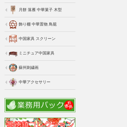
月餅 落雁 中華菓子 木型
飾り棚 中華置物 鳥籠
中国家具 スクリーン
ミニチュア中国家具
蘇州刺繍画
中華アクセサリー