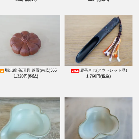
鄭忠龍 茶玩具 蓋置(南瓜)365
鹿茶さじ(アウトレット品)
1,320円(税込)
1,760円(税込)