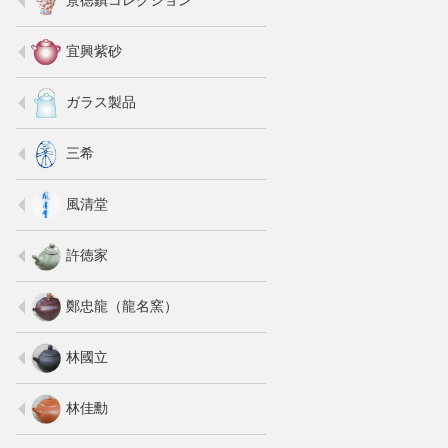
宜興紫砂
ガラス製品
三希
風清堂
許徳家
鄭忠龍（龍名窯）
林國立
林佳勳