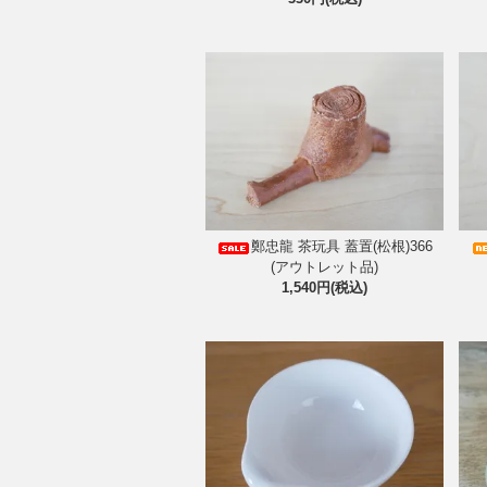
鄭忠龍 茶玩具 蓋置(松根)366
(アウトレット品)
1,540円(税込)